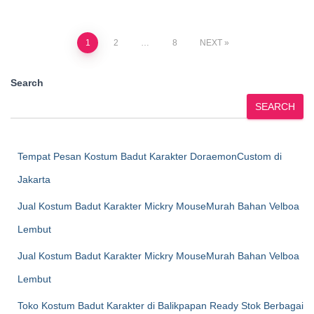
Posts
1
2
…
8
NEXT
pagination
Search
SEARCH
Tempat Pesan Kostum Badut Karakter DoraemonCustom di
Jakarta
Jual Kostum Badut Karakter Mickry MouseMurah Bahan Velboa
Lembut
Jual Kostum Badut Karakter Mickry MouseMurah Bahan Velboa
Lembut
Toko Kostum Badut Karakter di Balikpapan Ready Stok Berbagai