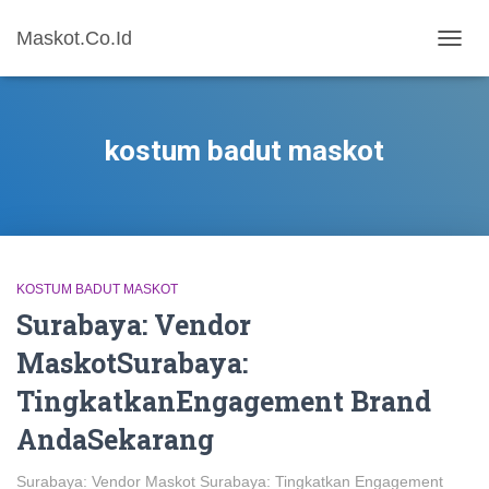
Maskot.Co.Id
TOGG
NAVIG
kostum badut maskot
KOSTUM BADUT MASKOT
Surabaya: Vendor
MaskotSurabaya:
TingkatkanEngagement Brand
AndaSekarang
Surabaya: Vendor Maskot Surabaya: Tingkatkan Engagement