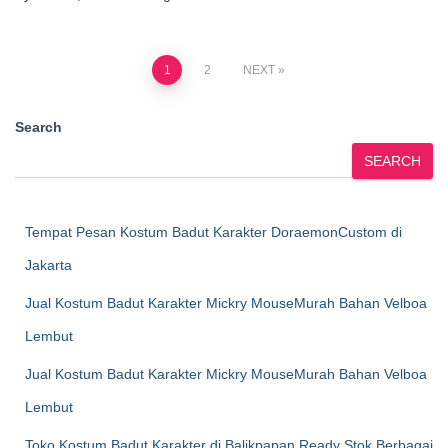
Posts
1
2
NEXT
pagination
Search
SEARCH
Tempat Pesan Kostum Badut Karakter DoraemonCustom di
Jakarta
Jual Kostum Badut Karakter Mickry MouseMurah Bahan Velboa
Lembut
Jual Kostum Badut Karakter Mickry MouseMurah Bahan Velboa
Lembut
Toko Kostum Badut Karakter di Balikpapan Ready Stok Berbagai