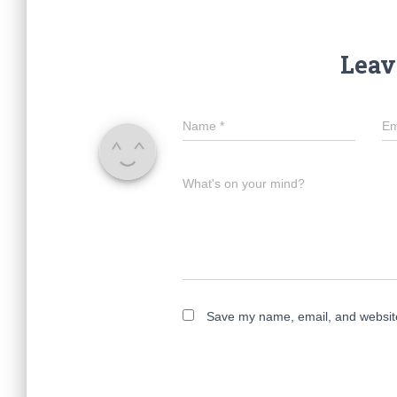
Leav
Name
*
Em
What's on your mind?
Save my name, email, and website 