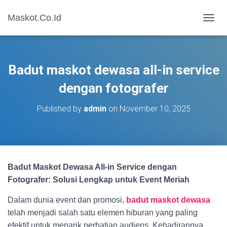
Maskot.Co.Id
T
O
G
G
L
Badut maskot dewasa all-in service
E
N
dengan fotografer
A
V
Published by
admin
on
November 10, 2025
I
G
A
T
I
O
Badut Maskot Dewasa All-in Service dengan
N
Fotografer: Solusi Lengkap untuk Event Meriah
Dalam dunia event dan promosi,
badut maskot dewasa
telah menjadi salah satu elemen hiburan yang paling
efektif untuk menarik perhatian audiens. Kehadirannya