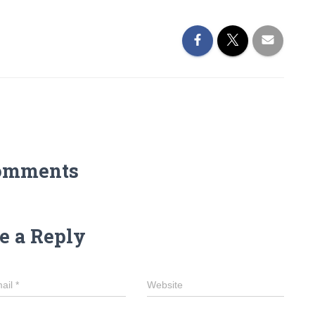
omments
e a Reply
ail
*
Website