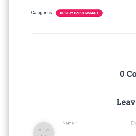
Categories:
KOSTUM BADUT MASKOT
0 C
Leav
Name
*
Em