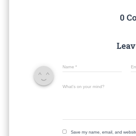
0 C
Leav
Name
*
Em
What's on your mind?
Save my name, email, and website 