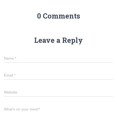
0 Comments
Leave a Reply
Name
*
Email
*
Website
What's on your mind?