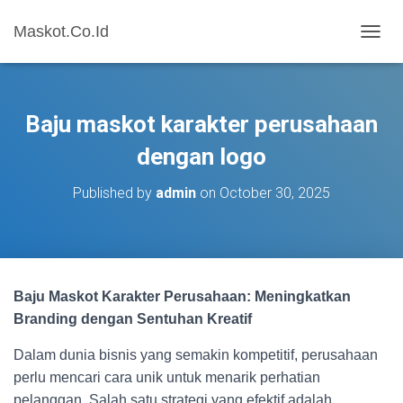
Maskot.Co.Id
T
O
G
G
L
Baju maskot karakter perusahaan
E
N
dengan logo
A
V
Published by
admin
on
October 30, 2025
I
G
A
T
I
O
Baju Maskot Karakter Perusahaan: Meningkatkan
N
Branding dengan Sentuhan Kreatif
Dalam dunia bisnis yang semakin kompetitif, perusahaan
perlu mencari cara unik untuk menarik perhatian
pelanggan. Salah satu strategi yang efektif adalah