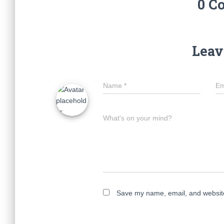
0 C
Leav
Name
*
Em
What's on your mind?
Save my name, email, and website 