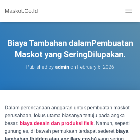
Maskot.Co.Id
T
O
G
G
L
Biaya Tambahan dalamPembuatan
E
N
Maskot yang SeringDilupakan.
A
V
Published by
admin
on
February 6, 2026
I
G
A
T
I
O
N
Dalam perencanaan anggaran untuk pembuatan maskot
perusahaan, fokus utama biasanya tertuju pada angka
besar:
biaya desain dan produksi fisik
. Namun, seperti
gunung es, di bawah permukaan terdapat sederet
biaya
tambahan (hidden atau ancillary costs)
yang sering