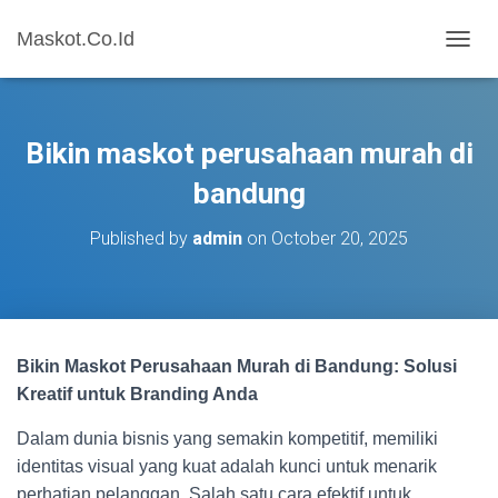
Maskot.Co.Id
T
O
G
G
L
Bikin maskot perusahaan murah di
E
N
bandung
A
V
Published by
admin
on
October 20, 2025
I
G
A
T
I
O
Bikin Maskot Perusahaan Murah di Bandung: Solusi
N
Kreatif untuk Branding Anda
Dalam dunia bisnis yang semakin kompetitif, memiliki
identitas visual yang kuat adalah kunci untuk menarik
perhatian pelanggan. Salah satu cara efektif untuk