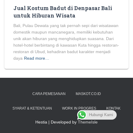
Jual Kostum Badut di Denpasar Bali
untuk Hiburan Wisata
Bali, Pulau Dewata yang tak pernah sepi dari wisatawan
domestik maupun mancanegara, memiliki kebutuhan
unik akan hiburan yang menghidupkan suasana. Dari
hotel-hotel berbintang di kawasan Kuta hingga restoran-
restoran di Ubud, kehadiran badut karakter menjadi
daya
Read more…
CARA PEMESANAN
MASKOT.CO.ID
SYARAT & KETENTUAN
WORK IN PROGRES
KONTAK
Hubungi Kami
Hestia | Developed by
ThemeIsle