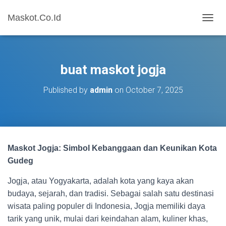
Maskot.Co.Id
T
O
G
G
L
buat maskot jogja
E
N
Published by
admin
on
October 7, 2025
A
V
I
G
A
T
Maskot Jogja: Simbol Kebanggaan dan Keunikan Kota
I
O
Gudeg
N
Jogja, atau Yogyakarta, adalah kota yang kaya akan
budaya, sejarah, dan tradisi. Sebagai salah satu destinasi
wisata paling populer di Indonesia, Jogja memiliki daya
tarik yang unik, mulai dari keindahan alam, kuliner khas,