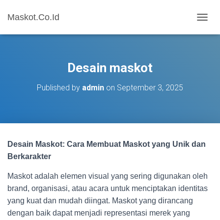
Maskot.Co.Id
T
O
G
G
L
Desain maskot
E
N
Published by
admin
on
September 3, 2025
A
V
I
G
A
T
Desain Maskot: Cara Membuat Maskot yang Unik dan
I
O
Berkarakter
N
Maskot adalah elemen visual yang sering digunakan oleh
brand, organisasi, atau acara untuk menciptakan identitas
yang kuat dan mudah diingat. Maskot yang dirancang
dengan baik dapat menjadi representasi merek yang