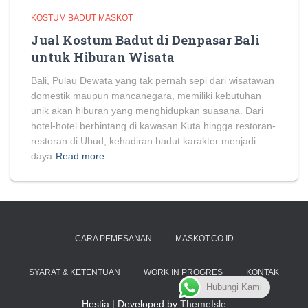
KOSTUM BADUT MASKOT
Jual Kostum Badut di Denpasar Bali
untuk Hiburan Wisata
Bali, Pulau Dewata yang tak pernah sepi dari wisatawan
domestik maupun mancanegara, memiliki kebutuhan
unik akan hiburan yang menghidupkan suasana. Dari
hotel-hotel berbintang di kawasan Kuta hingga restoran-
restoran di Ubud, kehadiran badut karakter menjadi
daya
Read more…
CARA PEMESANAN
MASKOT.CO.ID
SYARAT & KETENTUAN
WORK IN PROGRES
KONTAK
Hubungi Kami
Hestia | Developed by
ThemeIsle