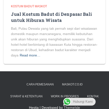
KOSTUM BADUT MASKOT
Jual Kostum Badut di Denpasar Bali
untuk Hiburan Wisata
Bali, Pulau Dewata yang tak pernah sepi dari wisatawan
domestik maupun mancanegara, memiliki kebutuhan
unik akan hiburan yang menghidupkan suasana. Dari
hotel-hotel berbintang di kawasan Kuta hingga restoran-
restoran di Ubud, kehadiran badut karakter menjadi
daya
Read more…
CARA PEMESANAN
MASKOT.CO.ID
SYARAT & KETENTUAN
WORK IN PROGRES
KONTAK
Hubungi Kami
Hestia | Developed by
ThemeIsle