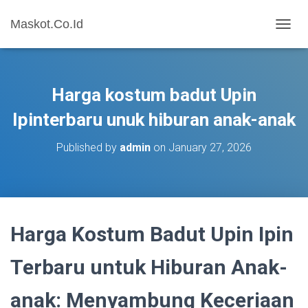
Maskot.Co.Id
T
O
G
G
L
Harga kostum badut Upin
E
N
Ipinterbaru unuk hiburan anak-anak
A
V
Published by
admin
on
January 27, 2026
I
G
A
T
I
O
Harga Kostum Badut Upin Ipin
N
Terbaru untuk Hiburan Anak-
anak: Menyambung Keceriaan