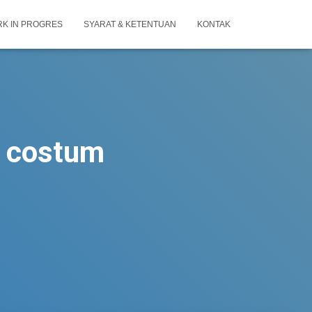
K IN PROGRES
SYARAT & KETENTUAN
KONTAK
t costum