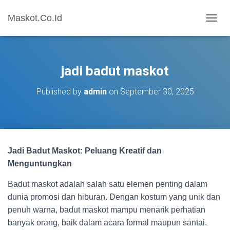
Maskot.Co.Id
T
O
G
G
L
jadi badut maskot
E
N
Published by
admin
on
September 30, 2025
A
V
I
G
A
T
Jadi Badut Maskot: Peluang Kreatif dan
I
O
Menguntungkan
N
Badut maskot adalah salah satu elemen penting dalam
dunia promosi dan hiburan. Dengan kostum yang unik dan
penuh warna, badut maskot mampu menarik perhatian
banyak orang, baik dalam acara formal maupun santai.