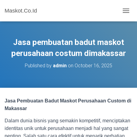
Maskot.Co.Id
T
O
G
G
L
Jasa pembuatan badut maskot
E
N
perusahaan costum dimakassar
A
V
Published by
admin
on
October 16, 2025
I
G
A
T
I
O
Jasa Pembuatan Badut Maskot Perusahaan Custom di
N
Makassar
Dalam dunia bisnis yang semakin kompetitif, menciptakan
identitas unik untuk perusahaan menjadi hal yang sangat
penting. Salah satu cara efektif untuk menarik perhatian