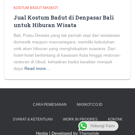
KOSTUM BADUT MASKOT
Jual Kostum Badut di Denpasar Bali
untuk Hiburan Wisata
Bali, Pulau Dewata yang tak pernah sepi dari wisatawan
domestik maupun mancanegara, memiliki kebutuhan
unik akan hiburan yang menghidupkan suasana. Dari
hotel-hotel berbintang di kawasan Kuta hingga restoran-
restoran di Ubud, kehadiran badut karakter menjadi
daya
Read more…
CARA PEMESANAN
MASKOT.CO.ID
SYARAT & KETENTUAN
WORK IN PROGRES
KONTAK
Hubungi Kami
Hestia | Developed by
ThemeIsle