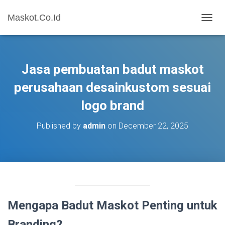
Maskot.Co.Id
T
O
G
G
L
Jasa pembuatan badut maskot
E
N
perusahaan desainkustom sesuai
A
logo brand
V
I
G
Published by
admin
on
December 22, 2025
A
T
I
O
N
Mengapa Badut Maskot Penting untuk
Branding?