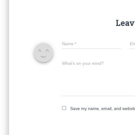
Leav
Name
*
Em
What's on your mind?
Save my name, email, and website 