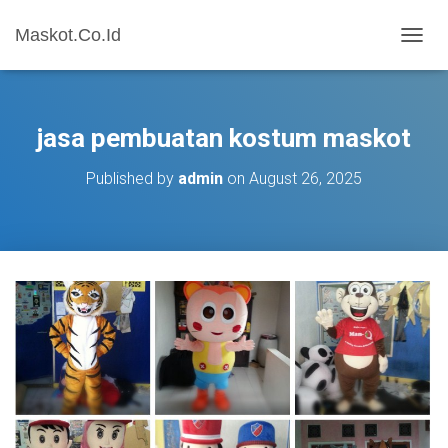
Maskot.Co.Id
T
O
G
G
L
jasa pembuatan kostum maskot
E
N
Published by
admin
on
August 26, 2025
A
V
I
G
A
T
I
O
N