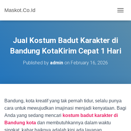
Maskot.Co.Id
T
O
G
G
L
Jual Kostum Badut Karakter di
E
N
Bandung KotaKirim Cepat 1 Hari
A
V
Published by
admin
on
February 16, 2026
I
G
A
T
I
O
N
Bandung, kota kreatif yang tak pernah tidur, selalu punya
cara untuk mewujudkan imajinasi menjadi kenyataan. Bagi
Anda yang sedang mencari
kostum badut karakter di
Bandung kota
dan membutuhkannya dalam waktu
singkat, kabar baiknya adalah kini ada layanan