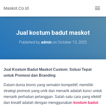
Maskot.Co.Id
T
O
G
G
L
Jual kostum badut maskot
E
N
Published by
admin
on
October 13, 2025
A
V
I
G
A
T
Jual Kostum Badut Maskot Custom: Solusi Tepat
I
O
untuk Promosi dan Branding
N
Dalam dunia bisnis yang semakin kompetitif, memiliki
strategi promosi yang unik dan menarik adalah kunci untuk
menarik perhatian pelanggan. Salah satu cara yang efektif
dan kreatif adalah dengan menggunakan
kostum badut