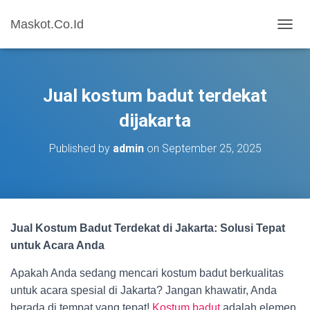
Maskot.Co.Id
T
O
G
G
L
Jual kostum badut terdekat
E
N
dijakarta
A
V
Published by
admin
on
September 25, 2025
I
G
A
T
I
O
Jual Kostum Badut Terdekat di Jakarta: Solusi Tepat
N
untuk Acara Anda
Apakah Anda sedang mencari kostum badut berkualitas
untuk acara spesial di Jakarta? Jangan khawatir, Anda
berada di tempat yang tepat!
Kostum badut
adalah elemen