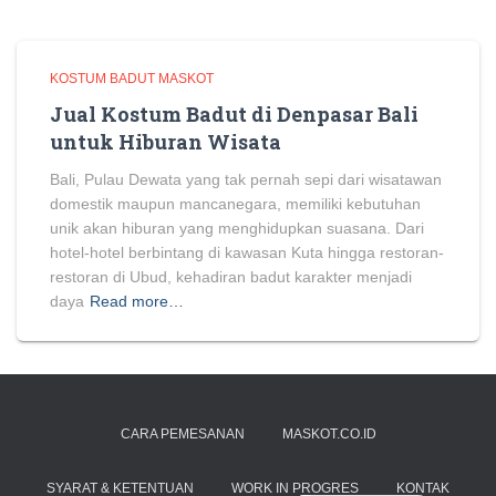
KOSTUM BADUT MASKOT
Jual Kostum Badut di Denpasar Bali
untuk Hiburan Wisata
Bali, Pulau Dewata yang tak pernah sepi dari wisatawan
domestik maupun mancanegara, memiliki kebutuhan
unik akan hiburan yang menghidupkan suasana. Dari
hotel-hotel berbintang di kawasan Kuta hingga restoran-
restoran di Ubud, kehadiran badut karakter menjadi
daya
Read more…
CARA PEMESANAN
MASKOT.CO.ID
SYARAT & KETENTUAN
WORK IN PROGRES
KONTAK