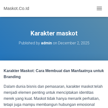
Maskot.Co.Id
T
O
G
G
L
Karakter maskot
E
N
Published by
admin
on
December 2, 2025
A
V
I
G
A
T
Karakter Maskot: Cara Membuat dan Manfaatnya untuk
I
O
Branding
N
Dalam dunia bisnis dan pemasaran, karakter maskot telah
menjadi elemen penting untuk menciptakan identitas
merek yang kuat. Maskot tidak hanya menarik perhatian,
tetapi juga mampu membangun hubungan emosional