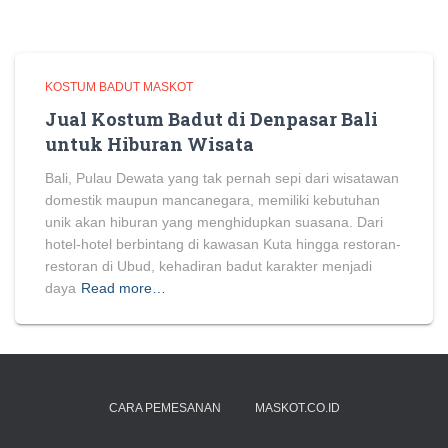
KOSTUM BADUT MASKOT
Jual Kostum Badut di Denpasar Bali
untuk Hiburan Wisata
Bali, Pulau Dewata yang tak pernah sepi dari wisatawan
domestik maupun mancanegara, memiliki kebutuhan
unik akan hiburan yang menghidupkan suasana. Dari
hotel-hotel berbintang di kawasan Kuta hingga restoran-
restoran di Ubud, kehadiran badut karakter menjadi
daya
Read more…
CARA PEMESANAN
MASKOT.CO.ID