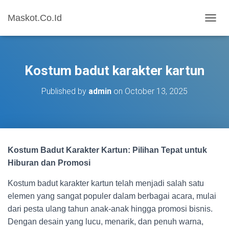
Maskot.Co.Id
T
O
G
G
L
Kostum badut karakter kartun
E
N
Published by
admin
on
October 13, 2025
A
V
I
G
A
T
Kostum Badut Karakter Kartun: Pilihan Tepat untuk
I
O
Hiburan dan Promosi
N
Kostum badut karakter kartun telah menjadi salah satu
elemen yang sangat populer dalam berbagai acara, mulai
dari pesta ulang tahun anak-anak hingga promosi bisnis.
Dengan desain yang lucu, menarik, dan penuh warna,