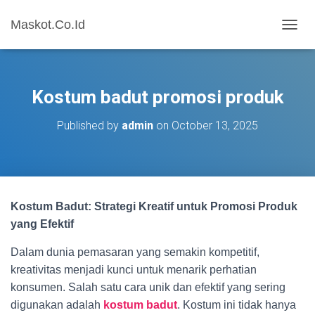
Maskot.Co.Id
T
O
G
G
L
Kostum badut promosi produk
E
N
Published by
admin
on
October 13, 2025
A
V
I
G
A
T
Kostum Badut: Strategi Kreatif untuk Promosi Produk
I
O
yang Efektif
N
Dalam dunia pemasaran yang semakin kompetitif,
kreativitas menjadi kunci untuk menarik perhatian
konsumen. Salah satu cara unik dan efektif yang sering
digunakan adalah
kostum badut
. Kostum ini tidak hanya