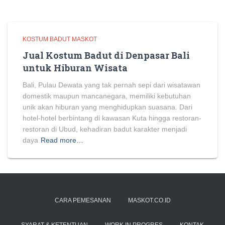
KOSTUM BADUT MASKOT
Jual Kostum Badut di Denpasar Bali
untuk Hiburan Wisata
Bali, Pulau Dewata yang tak pernah sepi dari wisatawan
domestik maupun mancanegara, memiliki kebutuhan
unik akan hiburan yang menghidupkan suasana. Dari
hotel-hotel berbintang di kawasan Kuta hingga restoran-
restoran di Ubud, kehadiran badut karakter menjadi
daya
Read more…
CARA PEMESANAN
MASKOT.CO.ID