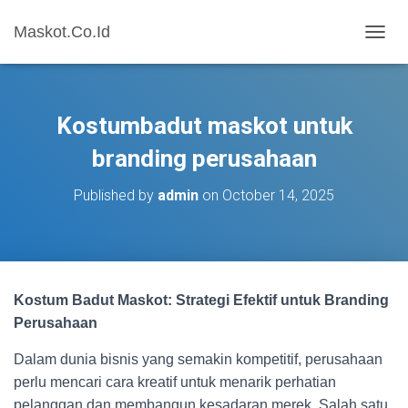
Maskot.Co.Id
T
O
G
G
L
Kostumbadut maskot untuk
E
N
branding perusahaan
A
V
Published by
admin
on
October 14, 2025
I
G
A
T
I
O
Kostum Badut Maskot: Strategi Efektif untuk Branding
N
Perusahaan
Dalam dunia bisnis yang semakin kompetitif, perusahaan
perlu mencari cara kreatif untuk menarik perhatian
pelanggan dan membangun kesadaran merek. Salah satu