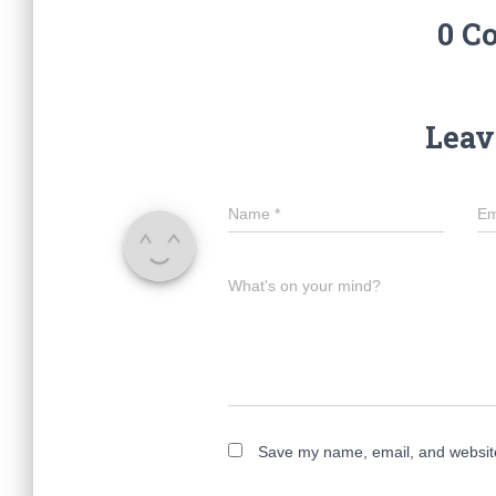
0 C
Leav
Name
*
Em
What's on your mind?
Save my name, email, and website 