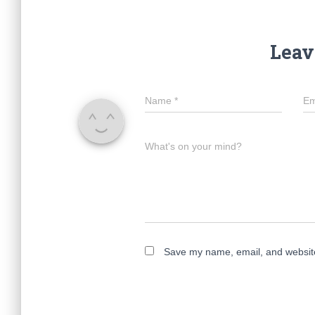
Leav
Name
*
Em
What's on your mind?
Save my name, email, and website 