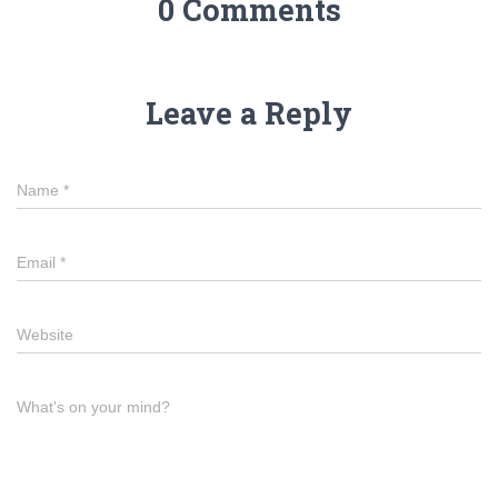
0 Comments
Leave a Reply
Name
*
Email
*
Website
What's on your mind?