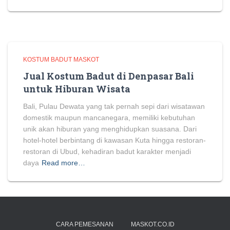
KOSTUM BADUT MASKOT
Jual Kostum Badut di Denpasar Bali
untuk Hiburan Wisata
Bali, Pulau Dewata yang tak pernah sepi dari wisatawan
domestik maupun mancanegara, memiliki kebutuhan
unik akan hiburan yang menghidupkan suasana. Dari
hotel-hotel berbintang di kawasan Kuta hingga restoran-
restoran di Ubud, kehadiran badut karakter menjadi
daya
Read more…
CARA PEMESANAN
MASKOT.CO.ID