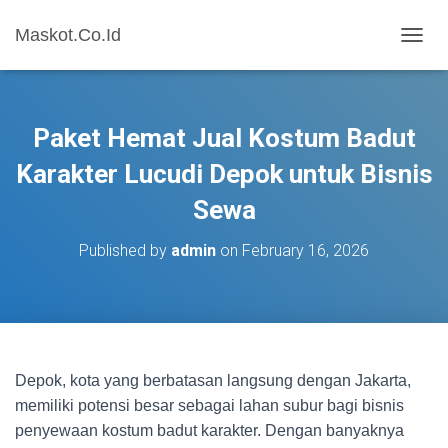
Maskot.Co.Id
T
O
G
G
L
Paket Hemat Jual Kostum Badut
E
N
Karakter Lucudi Depok untuk Bisnis
A
Sewa
V
I
G
Published by
admin
on
February 16, 2026
A
T
I
O
N
Depok, kota yang berbatasan langsung dengan Jakarta,
memiliki potensi besar sebagai lahan subur bagi bisnis
penyewaan kostum badut karakter. Dengan banyaknya