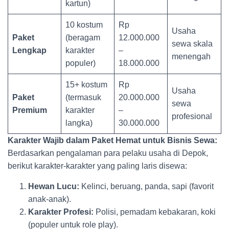
kartun)
10 kostum
Rp
Usaha
Paket
(beragam
12.000.000
sewa skala
Lengkap
karakter
–
menengah
populer)
18.000.000
15+ kostum
Rp
Usaha
Paket
(termasuk
20.000.000
sewa
Premium
karakter
–
profesional
langka)
30.000.000
Karakter Wajib dalam Paket Hemat untuk Bisnis Sewa:
Berdasarkan pengalaman para pelaku usaha di Depok,
berikut karakter-karakter yang paling laris disewa:
Hewan Lucu:
Kelinci, beruang, panda, sapi (favorit
anak-anak).
Karakter Profesi:
Polisi, pemadam kebakaran, koki
(populer untuk role play).