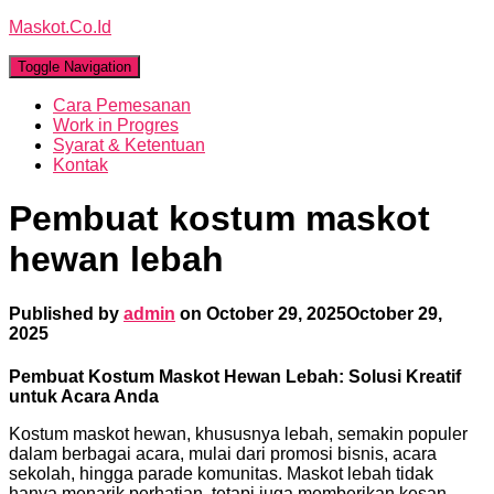
Maskot.Co.Id
Toggle Navigation
Cara Pemesanan
Work in Progres
Syarat & Ketentuan
Kontak
Pembuat kostum maskot
hewan lebah
Published by
admin
on
October 29, 2025
October 29,
2025
Pembuat Kostum Maskot Hewan Lebah: Solusi Kreatif
untuk Acara Anda
Kostum maskot hewan, khususnya lebah, semakin populer
dalam berbagai acara, mulai dari promosi bisnis, acara
sekolah, hingga parade komunitas. Maskot lebah tidak
hanya menarik perhatian, tetapi juga memberikan kesan