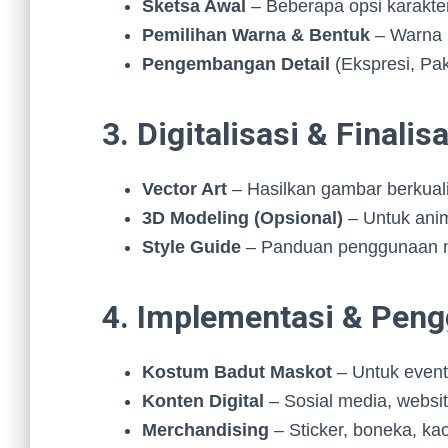
Sketsa Awal
– Beberapa opsi karakter
Pemilihan Warna & Bentuk
– Warna h
Pengembangan Detail
(Ekspresi, Pak
3. Digitalisasi & Finalis
Vector Art
– Hasilkan gambar berkuali
3D Modeling (Opsional)
– Untuk anim
Style Guide
– Panduan penggunaan m
4. Implementasi & Pen
Kostum Badut Maskot
– Untuk event
Konten Digital
– Sosial media, website
Merchandising
– Sticker, boneka, kaos