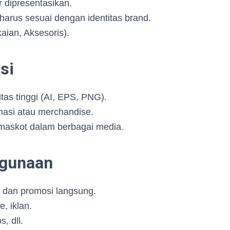
 dipresentasikan.
arus sesuai dengan identitas brand.
aian, Aksesoris).
asi
tas tinggi (AI, EPS, PNG).
asi atau merchandise.
askot dalam berbagai media.
ggunaan
 dan promosi langsung.
, iklan.
, dll.