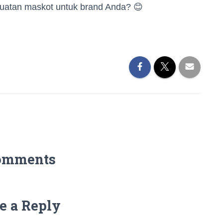
atan maskot untuk brand Anda? 😊
omments
e a Reply