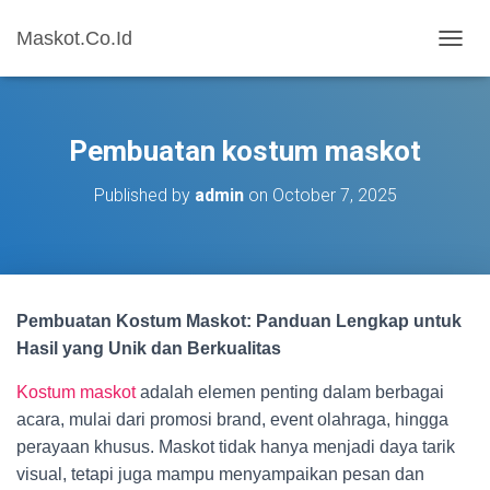
Maskot.Co.Id
T
O
G
G
L
Pembuatan kostum maskot
E
N
Published by
admin
on
October 7, 2025
A
V
I
G
A
T
Pembuatan Kostum Maskot: Panduan Lengkap untuk
I
O
Hasil yang Unik dan Berkualitas
N
Kostum maskot
adalah elemen penting dalam berbagai
acara, mulai dari promosi brand, event olahraga, hingga
perayaan khusus. Maskot tidak hanya menjadi daya tarik
visual, tetapi juga mampu menyampaikan pesan dan