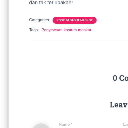
dan tak terlupakan!
Categories:
KOSTUM BADUT MASKOT
Tags:
Penyewaan kostum maskot
0 C
Leav
Name
*
Em