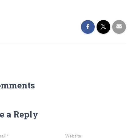
omments
e a Reply
ail
*
Website