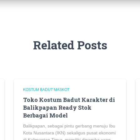
Related Posts
KOSTUM BADUT MASKOT
Toko Kostum Badut Karakter di
Balikpapan Ready Stok
Berbagai Model
Balikpapan, sebagai pintu gerbang menuju Ibu
Kota Nusantara (IKN) sekaligus pusat ekonomi
di Kalimantan Timur, memiliki dinamika yang