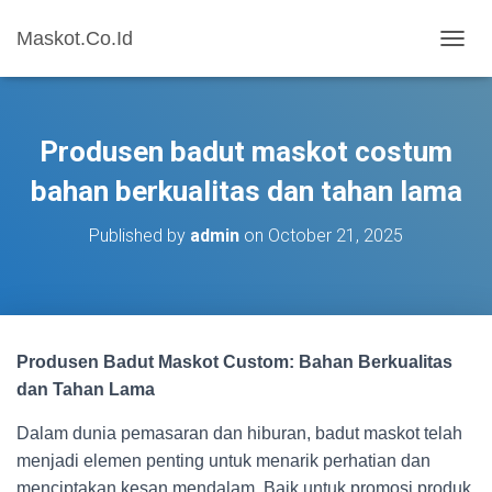
Maskot.Co.Id
T
O
G
G
L
Produsen badut maskot costum
E
N
bahan berkualitas dan tahan lama
A
V
Published by
admin
on
October 21, 2025
I
G
A
T
I
O
Produsen Badut Maskot Custom: Bahan Berkualitas
N
dan Tahan Lama
Dalam dunia pemasaran dan hiburan, badut maskot telah
menjadi elemen penting untuk menarik perhatian dan
menciptakan kesan mendalam. Baik untuk promosi produk,