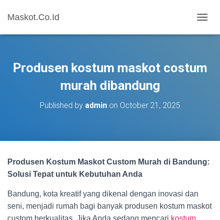
Maskot.Co.Id
T
O
G
G
L
Produsen kostum maskot costum
E
N
murah dibandung
A
V
Published by
admin
on
October 21, 2025
I
G
A
T
I
O
Produsen Kostum Maskot Custom Murah di Bandung:
N
Solusi Tepat untuk Kebutuhan Anda
Bandung, kota kreatif yang dikenal dengan inovasi dan
seni, menjadi rumah bagi banyak produsen kostum maskot
custom berkualitas. Jika Anda sedang mencari
kostum