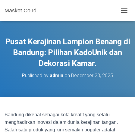
Maskot.Co.Id
T
O
G
G
L
Pusat Kerajinan Lampion Benang di
E
N
Bandung: Pilihan KadoUnik dan
A
Dekorasi Kamar.
V
I
G
Published by
admin
on
December 23, 2025
A
T
I
O
N
Bandung dikenal sebagai kota kreatif yang selalu
menghadirkan inovasi dalam dunia kerajinan tangan.
Salah satu produk yang kini semakin populer adalah