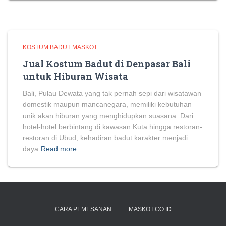
KOSTUM BADUT MASKOT
Jual Kostum Badut di Denpasar Bali
untuk Hiburan Wisata
Bali, Pulau Dewata yang tak pernah sepi dari wisatawan
domestik maupun mancanegara, memiliki kebutuhan
unik akan hiburan yang menghidupkan suasana. Dari
hotel-hotel berbintang di kawasan Kuta hingga restoran-
restoran di Ubud, kehadiran badut karakter menjadi
daya
Read more…
CARA PEMESANAN
MASKOT.CO.ID