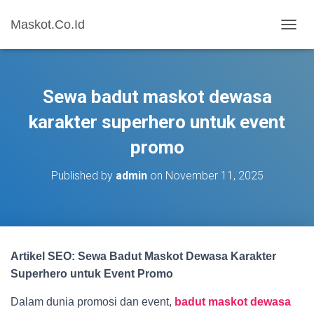
Maskot.Co.Id
T
O
G
G
L
Sewa badut maskot dewasa
E
N
karakter superhero untuk event
A
promo
V
I
G
Published by
admin
on
November 11, 2025
A
T
I
O
N
Artikel SEO: Sewa Badut Maskot Dewasa Karakter
Superhero untuk Event Promo
Dalam dunia promosi dan event,
badut maskot dewasa