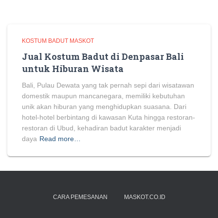
KOSTUM BADUT MASKOT
Jual Kostum Badut di Denpasar Bali
untuk Hiburan Wisata
Bali, Pulau Dewata yang tak pernah sepi dari wisatawan
domestik maupun mancanegara, memiliki kebutuhan
unik akan hiburan yang menghidupkan suasana. Dari
hotel-hotel berbintang di kawasan Kuta hingga restoran-
restoran di Ubud, kehadiran badut karakter menjadi
daya
Read more…
CARA PEMESANAN
MASKOT.CO.ID