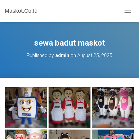
Maskot.Co.Id
T
O
G
G
L
sewa badut maskot
E
N
Published by
admin
on
August 25, 2025
A
V
I
G
A
T
I
O
N