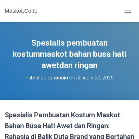
Maskot.Co.Id
T
O
G
G
L
Spesialis pembuatan
E
N
kostummaskot bahan busa hati
A
awetdan ringan
V
I
G
Published by
admin
on
January 27, 2026
A
T
I
O
N
Spesialis Pembuatan Kostum Maskot
Bahan Busa Hati Awet dan Ringan:
Rahasia di Balik Duta Brand yang Bertahan