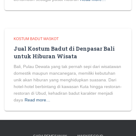
KOSTUM BADUT MASKOT
Jual Kostum Badut di Denpasar Bali
untuk Hiburan Wisata
Bali, Pulau Dewata yang tak pernah sepi dari wisatawan
domestik maupun mancanegara, memiliki kebutuhan
unik akan hiburan yang menghidupkan suasana. Dari
hotel-hotel berbintang di kawasan Kuta hingga restoran-
restoran di Ubud, kehadiran badut karakter menjadi
daya
Read more…